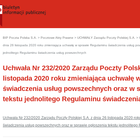
BIP Poczta Polska S.A.
>
Pocztowe Akty Prawne
>
UCHWAŁY Zarządu Poczty Polskiej S.A.
>
dnia 26 listopada 2020 roku zmieniająca uchwałę w sprawie Regulaminu świadczenia usług po
jednolitego Regulaminu świadczenia usług powszechnych
Uchwała Nr 232/2020 Zarządu Poczty Polski
listopada 2020 roku zmieniająca uchwałę
świadczenia usług powszechnych oraz w s
tekstu jednolitego Regulaminu świadczen
Uchwała Nr 232/2020 Zarządu Poczty Polskiej S.A. z dnia 26 listopada 2020 r
świadczenia usług powszechnych oraz w sprawie ogłoszenia tekstu jednoliteg