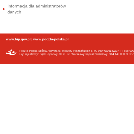
Informacja dla administratorów
danych
www.bip.gov.pl
|
www.poczta-polska.pl
Poczta Polska Spółka Akcyjna ul. Rodziny Hiszpańskich 8, 00-940 Warszawa NIP: 525-000
Sąd rejestrowy: Sąd Rejonowy dla m. st. Warszawy kapitał zakładowy: 964.140.000 zł, w c