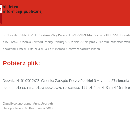
BIP Poczta Polska S.A.
>
Pocztowe Akty Prawne
>
ZARZĄDZENIA Prezesa / DECYZJE Członków
61/2012/CZI Członka Zarządu Poczty Polskiej S.A. z dnia 27 sierpnia 2012 roku w sprawie w
o wartości 1,55 zł, 1,95 zł, 3 zł i 4,15 zł,k emisji: Grzyby w polskich lasach
Pobierz plik:
Decyzja Nr 61/2012/CZI Członka Zarządu Poczty Polskiej S.A. z dnia 27 sierpn
obiegu czterech znaczków pocztowych o wartości 1,55 zł, 1,95 zł, 3 zł i 4,15 zł,k 
Opublikowane przez:
Anna Jedrych
Data publikacji:
16 Październik 2012