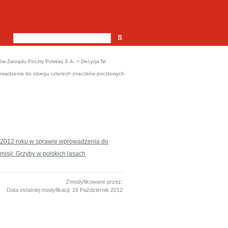
 Zarządu Poczty Polskiej S.A.
>
Decyzja Nr
prowadzenia do obiegu czterech znaczków pocztowych
ia 2012 roku w sprawie wprowadzenia do
emisji: Grzyby w polskich lasach
Zmodyfikowane przez:
Data ostatniej modyfikacji:
16 Październik 2012