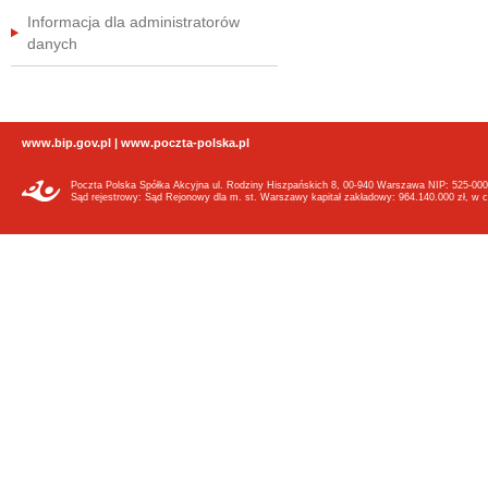
Informacja dla administratorów
danych
www.bip.gov.pl
|
www.poczta-polska.pl
Poczta Polska Spółka Akcyjna ul. Rodziny Hiszpańskich 8, 00-940 Warszawa NIP: 525-000
Sąd rejestrowy: Sąd Rejonowy dla m. st. Warszawy kapitał zakładowy: 964.140.000 zł, w c