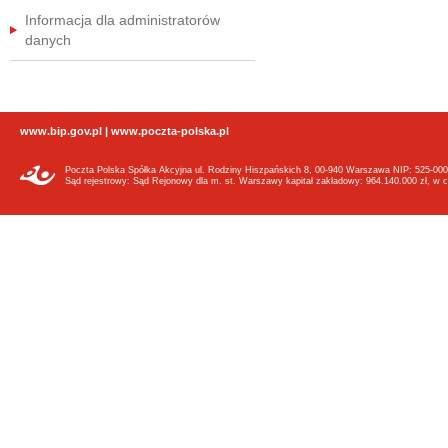
Informacja dla administratorów
danych
www.bip.gov.pl
|
www.poczta-polska.pl
Poczta Polska Spółka Akcyjna ul. Rodziny Hiszpańskich 8, 00-940 Warszawa NIP: 525-000
Sąd rejestrowy: Sąd Rejonowy dla m. st. Warszawy kapitał zakładowy: 964.140.000 zł, w c