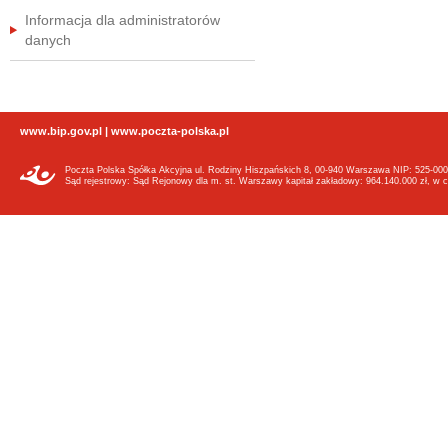
Informacja dla administratorów
danych
www.bip.gov.pl
|
www.poczta-polska.pl
Poczta Polska Spółka Akcyjna ul. Rodziny Hiszpańskich 8, 00-940 Warszawa NIP: 525-000
Sąd rejestrowy: Sąd Rejonowy dla m. st. Warszawy kapitał zakładowy: 964.140.000 zł, w c