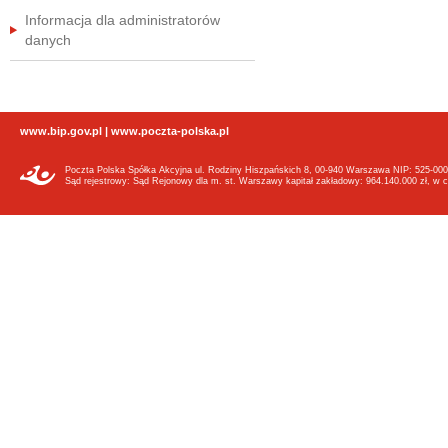
Informacja dla administratorów
danych
www.bip.gov.pl
|
www.poczta-polska.pl
Poczta Polska Spółka Akcyjna ul. Rodziny Hiszpańskich 8, 00-940 Warszawa NIP: 525-000
Sąd rejestrowy: Sąd Rejonowy dla m. st. Warszawy kapitał zakładowy: 964.140.000 zł, w c